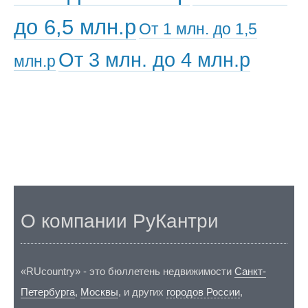
до 6,5 млн.р
От 1 млн. до 1,5
От 3 млн. до 4 млн.р
млн.р
О компании РуКантри
«RUcountry» - это бюллетень недвижимости
Санкт-
Петербурга
,
Москвы
, и других
городов России
,