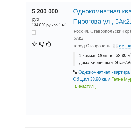
Однокомнатная ква
5 200 000
руб
Пирогова ул., 5Ак2
2
134 020 руб за 1 м
Россия, Ставропольский кра
5Ак2
город Ставрополь
см. п
1 ком.кв; Общ.пл. 38,80 м
дома Кирпичный; Этаж/Э
Однокомнатная квартира, 
Общ.пл 38,80 кв.м
Гаяне Му
"Династия")