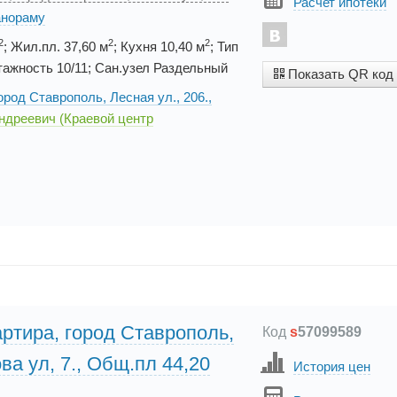
Расчет ипотеки
анораму
2
2
2
; Жил.пл. 37,60 м
; Кухня 10,40 м
; Тип
ажность 10/11; Сан.узел Раздельный
Показать QR код
ород Ставрополь, Лесная ул., 206.,
ндреевич (Краевой центр
ртира, город Ставрополь,
Код
s
57099589
а ул, 7., Общ.пл 44,20
История цен