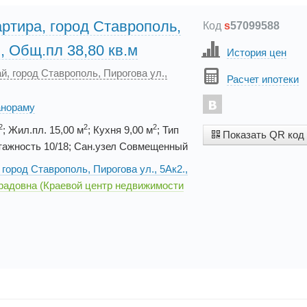
ртира, город Ставрополь,
Код
s
57099588
., Общ.пл 38,80 кв.м
История цен
й, город Ставрополь, Пирогова ул.,
Расчет ипотеки
анораму
2
2
2
; Жил.пл. 15,00 м
; Кухня 9,00 м
; Тип
Показать QR код
тажность 10/18; Сан.узел Совмещенный
город Ставрополь, Пирогова ул., 5Ак2.,
радовна (Краевой центр недвижимости