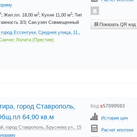
нораму
2
2
2
; Жил.пл. 18,00 м
; Кухня 11,00 м
; Тип
тажность 3/3; Сан.узел Совмещенный
Показать QR код
город Ессентуки, Средняя улица, 11.,
 Санчес Лолита (Престиж)
тира, город Ставрополь,
Код
s
57099593
Общ.пл 64,90 кв.м
История цен
й, город Ставрополь, Бруснева ул., 15
Расчет ипотеки
анораму