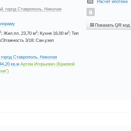
Расчет ипотеки
й, город Ставрополь, Николая
анораму
Показать QR код
2
2
2
; Жил.пл. 23,70 м
; Кухня 16,00 м
; Тип
/Этажность 3/18; Сан.узел
 город Ставрополь, Николая
44,20 кв.м
Артем Игорьевич (Краевой
ия")