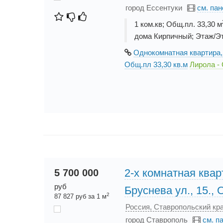
город Ессентуки
см. па
1 ком.кв; Общ.пл. 33,30 м
дома Кирпичный; Этаж/Э
Однокомнатная квартира, 
Общ.пл 33,30 кв.м
Лирола -
2-х комнатная квар
5 700 000
руб
Бруснева ул., 15., 
2
87 827 руб за 1 м
Россия, Ставропольский кра
город Ставрополь
см. п