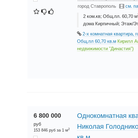
город Ставрополь
см. п
2 ком.кв; Общ.пл. 60,70 м
дома Кирпичный; Этаж/Эт
2-х комнатная квартира, г
Общ.пл 60,70 кв.м
Кирилл А
недвижимости "Династия")
Однокомнатная ква
6 800 000
руб
Николая Голодников
2
153 846 руб за 1 м
кв.м