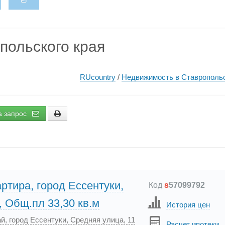
польского края
RUcountry
/
Недвижимость в Ставрополь
а запрос
ртира, город Ессентуки,
Код
s
57099792
, Общ.пл 33,30 кв.м
История цен
й, город Ессентуки, Средняя улица, 11
Расчет ипотеки