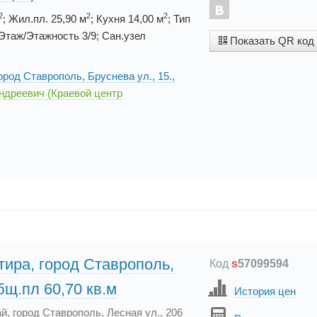
2
2
2
; Жил.пл. 25,90 м
; Кухня 14,00 м
; Тип
таж/Этажность 3/9; Сан.узел
Показать QR код
ород Ставрополь, Бруснева ул., 15.,
ндреевич (Краевой центр
тира, город Ставрополь,
Код
s
57099594
бщ.пл 60,70 кв.м
История цен
й, город Ставрополь, Лесная ул., 206