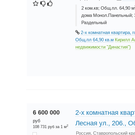
2 ком.кв; Общ.пл. 64,90 м
дома Монол.Панельный; Э
Раздельный
2-х комнатная квартира, г
Общ.пл 64,90 кв.м
Кирилл А
недвижимости "Династия")
2-х комнатная квар
6 600 000
руб
Лесная ул., 206., О
2
108 731 руб за 1 м
Россия, Ставропольский кра