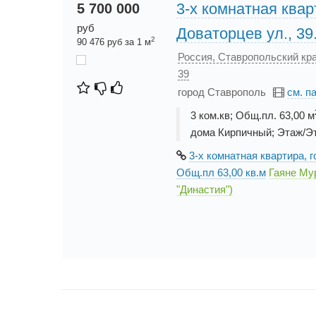
3-х комнатная квар
5 700 000
руб
Доваторцев ул., 39
2
90 476 руб за 1 м
Россия, Ставропольский кра
39
город Ставрополь
см. п
3 ком.кв; Общ.пл. 63,00 м
дома Кирпичный; Этаж/Эт
3-х комнатная квартира, г
Общ.пл 63,00 кв.м
Гаяне Му
"Династия")