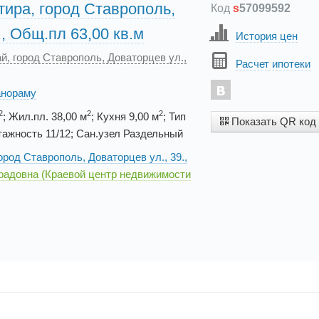
тира, город Ставрополь,
Код
s
57099592
., Общ.пл 63,00 кв.м
История цен
й, город Ставрополь, Доваторцев ул.,
Расчет ипотеки
анораму
2
2
2
; Жил.пл. 38,00 м
; Кухня 9,00 м
; Тип
Показать QR код
ажность 11/12; Сан.узел Раздельный
ород Ставрополь, Доваторцев ул., 39.,
радовна (Краевой центр недвижимости